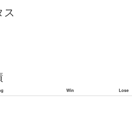
タス
績
ng
Win
Lose