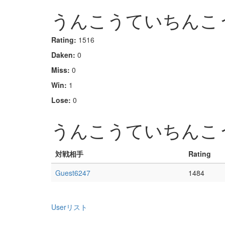
うんこうていちんこ
Rating:
1516
Daken:
0
Miss:
0
Win:
1
Lose:
0
うんこうていちんこ
対戦相手
Rating
Guest6247
1484
Userリスト