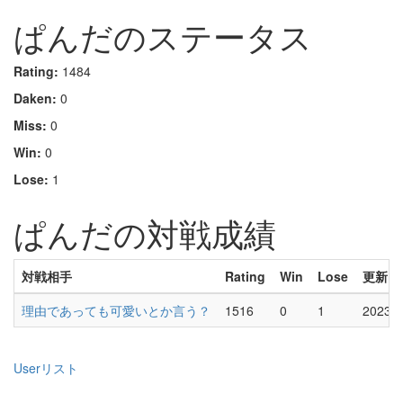
ぱんだのステータス
Rating:
1484
Daken:
0
Miss:
0
Win:
0
Lose:
1
ぱんだの対戦成績
対戦相手
Rating
Win
Lose
更新
理由であっても可愛いとか言う？
1516
0
1
2023-0
Userリスト